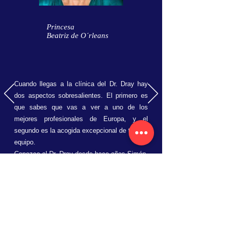
Princesa
Beatriz de O´rleans
Cuando llegas a la clínica del Dr. Dray hay
dos aspectos sobresalientes. El primero es
que sabes que vas a ver a uno de los
mejores profesionales de Europa, y el
segundo es la acogida excepcional de todo el
equipo.
Conozco al Dr. Dray desde hace años Simón,
a parte de su arte, es muy carismático,
emana de él una gran sensibilidad y nos
entiende a todas las pacientes. Sabe
transmitir una gran confianza, es una
maravilla. Entras en la consulta, te sientes
fatal y fea y sales en gloria!