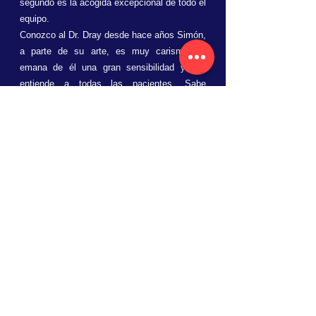
segundo es la acogida excepcional de todo el
equipo.
Conozco al Dr. Dray desde hace años Simón,
a parte de su arte, es muy carismático,
emana de él una gran sensibilidad y nos
entiende a todas las pacientes. Sabe
transmitir una gran confianza, es una
maravilla. Entras en la consulta, te sientes
fatal y fea y sales en gloria!