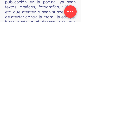
publicación en la página, ya sean
textos, gráficos, fotografías, vídeos,
etc. que atenten o sean susceptibles
de atentar contra la moral, la ética, el
buen gusto o el decoro, y/o que
infrinjan, violen o quebranten los
derechos de propiedad intelectual o
industrial, el derecho a la imagen o la
Ley. En estos casos, CLÍNICA DRAY se
reserva el derecho a retirar de
inmediato el contenido, pudiendo
solicitar el bloqueo permanente del
usuario.
CLÍNICA DRAY no se hará
responsable de los contenidos que
libremente ha publicado un usuario.
El usuario debe tener presente que
sus publicaciones serán conocidas
por los otros usuarios, por lo que él
mismo es el principal responsable de
su privacidad.